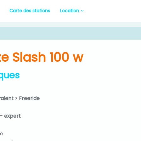
Carte des stations
Location
e Slash 100 w
iques
valent > Freeride
 - expert
ue