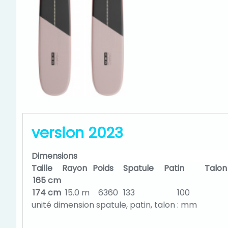
version 2023
Dimensions
Taille
Rayon
Poids
Spatule
Patin
Talon
165 cm
174 cm
15.0 m
6360
133
100
unité dimension spatule, patin, talon : mm