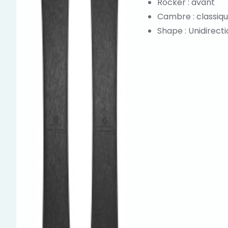
Rocker : avant
Cambre : classiq
Shape : Unidirect