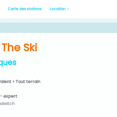
Carte des stations
Location
 The Ski
iques
valent > Tout terrain
 - expert
ndwitch