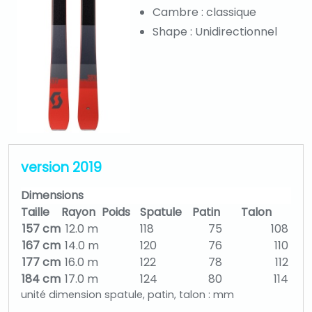
Cambre : classique
Shape : Unidirectionnel
version 2019
Dimensions
Taille
Rayon
Poids
Spatule
Patin
Talon
157 cm
12.0 m
118
75
108
167 cm
14.0 m
120
76
110
177 cm
16.0 m
122
78
112
184 cm
17.0 m
124
80
114
unité dimension spatule, patin, talon : mm