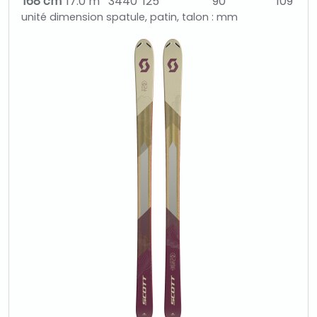
168 cm
17.0 m
3440
125
90
109
unité dimension spatule, patin, talon : mm