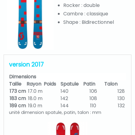
Rocker : double
Cambre : classique
Shape : Bidirectionnel
version 2017
Dimensions
Taille
Rayon
Poids
Spatule
Patin
Talon
173 cm
17.0 m
140
106
128
183 cm
18.0 m
142
108
130
189 cm
19.0 m
144
110
132
unité dimension spatule, patin, talon : mm