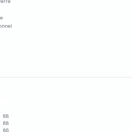
verre
ue
ionnel
88
88
86