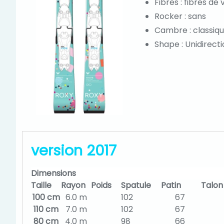
Fibres : fibres de 
Rocker : sans
Cambre : classiq
Shape : Unidirect
version 2017
Dimensions
Taille
Rayon
Poids
Spatule
Patin
Talon
100 cm
6.0 m
102
67
110 cm
7.0 m
102
67
80 cm
4.0 m
98
66