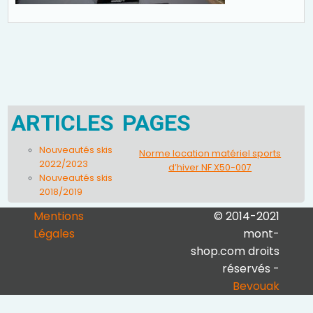
ARTICLES
PAGES
Nouveautés skis
Norme location matériel sports
2022/2023
d’hiver NF X50-007
Nouveautés skis
2018/2019
Mentions
© 2014-2021
Légales
mont-
shop.com droits
réservés -
Bevouak