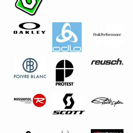
en location
Scott Gambler
Plus d'infos
730 2019
DH
en location
Blizzard
Thunderbird R13
Piste > Sport
Confirmé - expert
Scott Gambler
Plus d'infos sur ce ski
Plus d'infos
720 2018
en location
DH