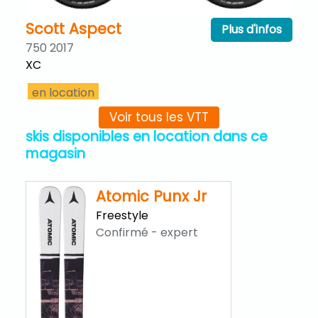
Scott Aspect
Plus d'infos
750 2017
XC
en location
Voir tous les VTT
skis disponibles en location dans ce
magasin
Atomic Punx Jr
Freestyle
Confirmé - expert
Scott Aspect
Plus d'infos
740 2019
XC