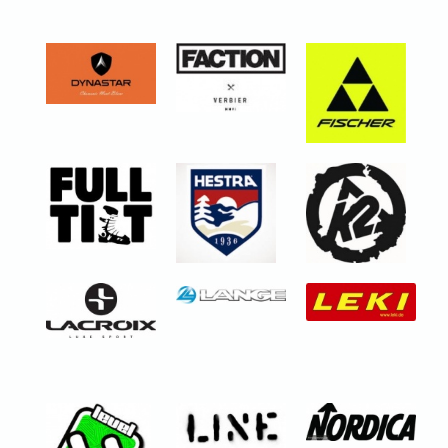
Plus d'infos sur ce ski
en location
Scott Contessa Aspect
Plus d'infos
eRide
20 2019
XC
Black Crows
en location
Serpo
Polyvalent > Tout
terrain
Confirmé - expert
Plus d'infos sur ce ski