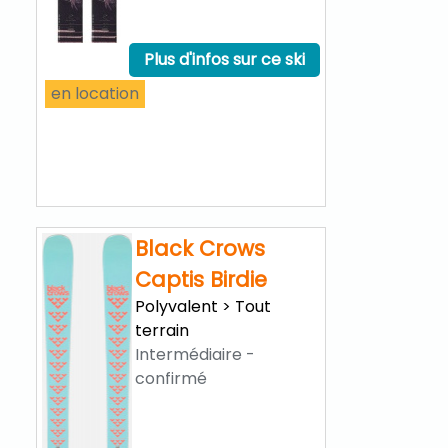
en location
Plus d'infos sur ce ski
en location
Black Crows
Captis Birdie
Scott Aspect
Plus d'infos
Polyvalent > Tout
750 2018
terrain
XC
Intermédiaire -
confirmé
en location