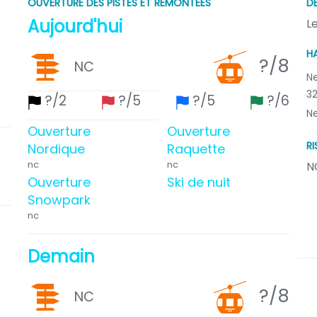
OUVERTURE DES PISTES ET REMONTÉES
D
Aujourd'hui
L
H
?
/8
NC
N
3
?
/2
?
/5
?
/5
?
/6
N
Ouverture
Ouverture
R
Nordique
Raquette
nc
nc
N
Ouverture
Ski de nuit
Snowpark
nc
Demain
?
/8
NC