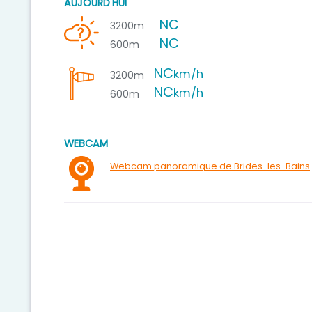
AUJOURD'HUI
NC
3200m
NC
600m
NC
km/h
3200m
NC
km/h
600m
WEBCAM
Webcam panoramique de Brides-les-Bains