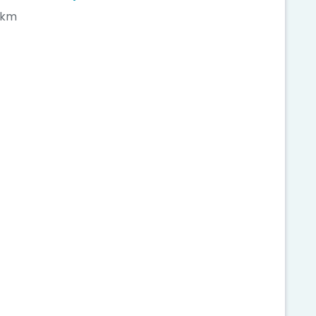
 km
ue