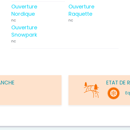
Ouverture
Ouverture
Nordique
Raquette
nc
nc
Ouverture
Snowpark
nc
ANCHE
ETAT DE 
E