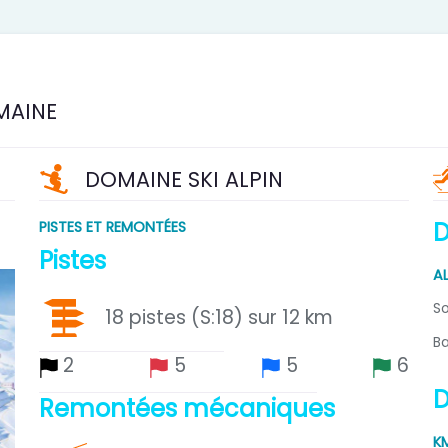
MAINE
DOMAINE SKI ALPIN
D
PISTES ET REMONTÉES
Pistes
A
S
18 pistes (S:18) sur 12 km
B
2
5
5
6
D
Remontées mécaniques
K