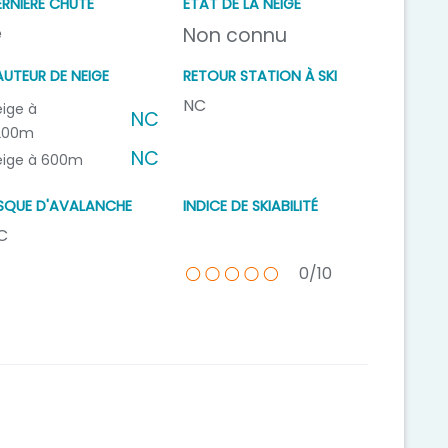
ERNIÈRE CHUTE
ÉTAT DE LA NEIGE
e
Non connu
AUTEUR DE NEIGE
RETOUR STATION À SKI
NC
eige à
NC
200m
NC
eige à 600m
ISQUE D'AVALANCHE
INDICE DE SKIABILITÉ
C
0/10