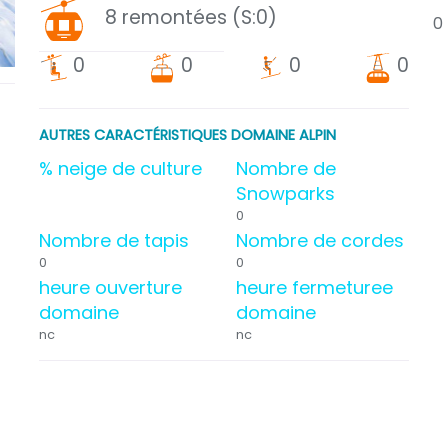
8 remontées (S:0)
0
0
0
0
0
telesiege
cabine
teleski
telephériq
AUTRES CARACTÉRISTIQUES DOMAINE ALPIN
% neige de culture
Nombre de
Snowparks
0
Nombre de tapis
Nombre de cordes
0
0
heure ouverture
heure fermeturee
domaine
domaine
nc
nc